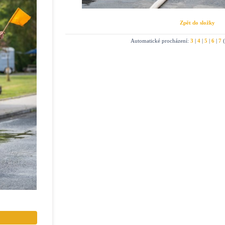
Zpět do složky
Automatické procházení:
3
|
4
|
5
|
6
|
7
(