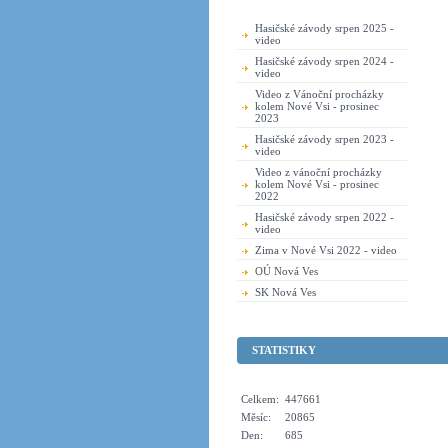
Hasičské závody srpen 2025 -
video
Hasičské závody srpen 2024 -
video
Video z Vánoční procházky
kolem Nové Vsi - prosinec
2023
Hasičské závody srpen 2023 -
video
Video z vánoční procházky
kolem Nové Vsi - prosinec
2022
Hasičské závody srpen 2022 -
video
Zima v Nové Vsi 2022 - video
OÚ Nová Ves
SK Nová Ves
STATISTIKY
Celkem:
447661
Měsíc:
20865
Den:
685