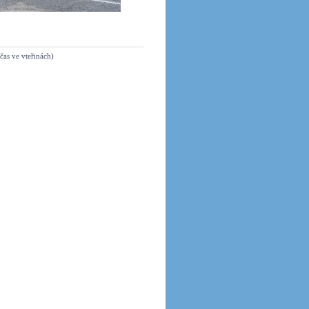
čas ve vteřinách)