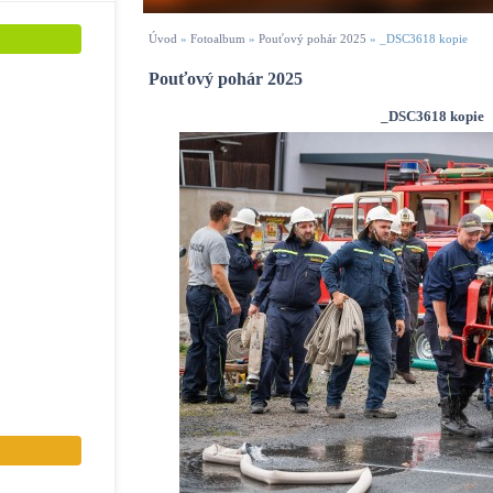
Úvod
»
Fotoalbum
»
Pouťový pohár 2025
»
_DSC3618 kopie
Pouťový pohár 2025
_DSC3618 kopie