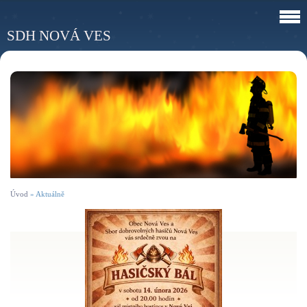
SDH NOVÁ VES
Úvod
»
Aktuálně