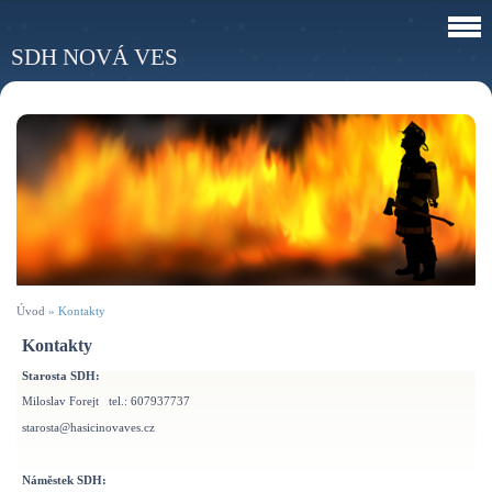
SDH NOVÁ VES
Úvod
»
Kontakty
Kontakty
Starosta SDH:
Miloslav Forejt tel.: 607937737
starosta@hasicinovaves.cz
Náměstek SDH: