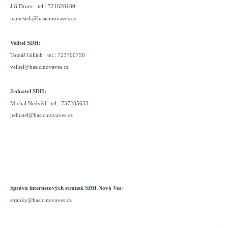
Jiří Drnec tel.: 721628189
namestek@hasicinovaves.cz
Velitel SDH:
Tomáš Gillich tel.: 723700750
velitel@hasicinovaves.cz
Jednatel SDH:
Michal Nedvěd tel.: 737285633
jednatel@hasicinovaves.cz
Správa internetových stránek SDH Nová Ves:
stranky@hasicinovaves.cz