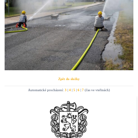
Zpět do složky
Automatické procházení:
3
|
4
|
5
|
6
|
7
(čas ve vteřinách)