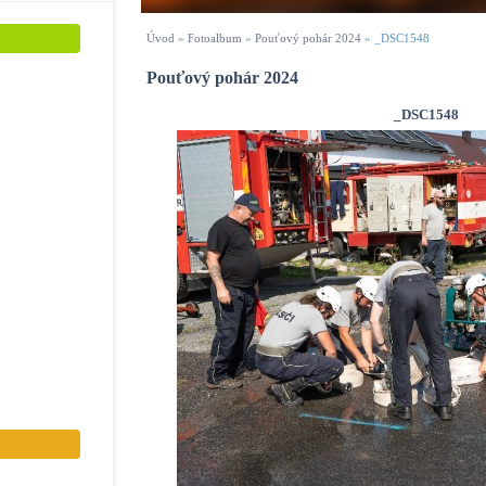
Úvod
»
Fotoalbum
»
Pouťový pohár 2024
»
_DSC1548
Pouťový pohár 2024
_DSC1548