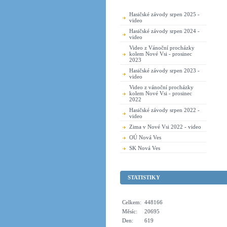
Hasičské závody srpen 2025 -
video
Hasičské závody srpen 2024 -
video
Video z Vánoční procházky
kolem Nové Vsi - prosinec
2023
Hasičské závody srpen 2023 -
video
Video z vánoční procházky
kolem Nové Vsi - prosinec
2022
Hasičské závody srpen 2022 -
video
Zima v Nové Vsi 2022 - video
OÚ Nová Ves
SK Nová Ves
STATISTIKY
Celkem:
448166
Měsíc:
20695
Den:
619