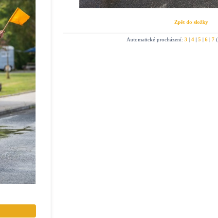
Zpět do složky
Automatické procházení:
3
|
4
|
5
|
6
|
7
(