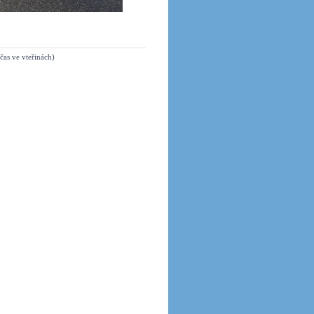
čas ve vteřinách)