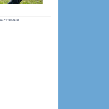
čas ve vteřinách)