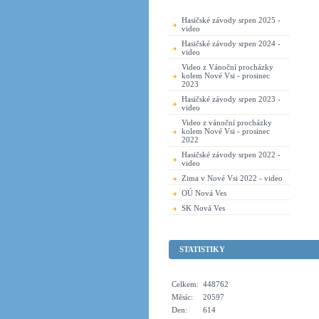
Hasičské závody srpen 2025 -
video
Hasičské závody srpen 2024 -
video
Video z Vánoční procházky
kolem Nové Vsi - prosinec
2023
Hasičské závody srpen 2023 -
video
Video z vánoční procházky
kolem Nové Vsi - prosinec
2022
Hasičské závody srpen 2022 -
video
Zima v Nové Vsi 2022 - video
OÚ Nová Ves
SK Nová Ves
STATISTIKY
Celkem:
448762
Měsíc:
20597
Den:
614