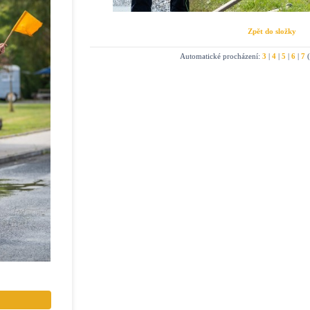
Zpět do složky
Automatické procházení:
3
|
4
|
5
|
6
|
7
(