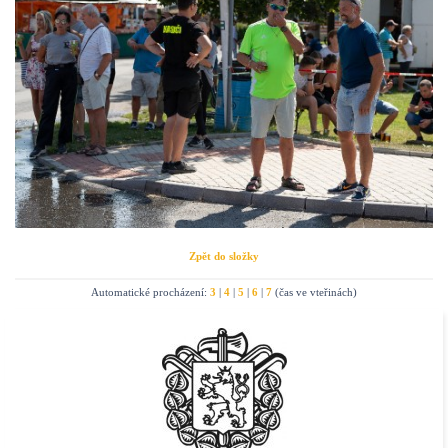
Zpět do složky
Automatické procházení:
3
|
4
|
5
|
6
|
7
(čas ve vteřinách)