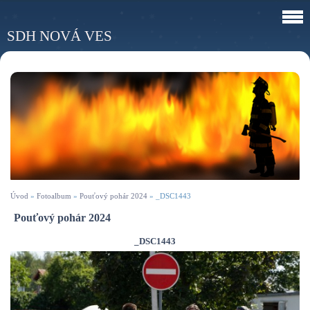
SDH NOVÁ VES
Úvod
»
Fotoalbum
»
Pouťový pohár 2024
»
_DSC1443
Pouťový pohár 2024
_DSC1443