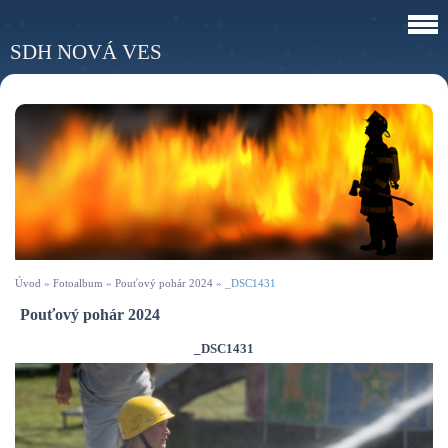
SDH NOVÁ VES
Úvod
»
Fotoalbum
»
Pouťový pohár 2024
»
_DSC1431
Pouťový pohár 2024
_DSC1431