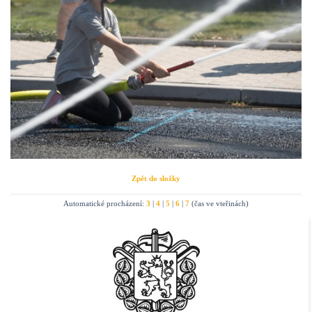
Zpět do složky
Automatické procházení:
3
|
4
|
5
|
6
|
7
(čas ve vteřinách)