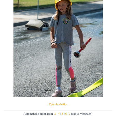
Zpět do složky
Automatické procházení:
3
|
4
|
5
|
6
|
7
(čas ve vteřinách)