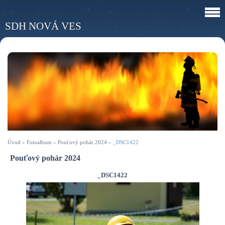
SDH NOVÁ VES
Úvod
»
Fotoalbum
»
Pouťový pohár 2024
»
_DSC1422
Pouťový pohár 2024
_DSC1422