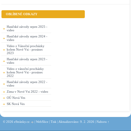
OBLÍBENÉ ODKAZY
Hasičské závody srpen 2025 -
video
Hasičské závody srpen 2024 -
video
Video z Vánoční procházky
kolem Nové Vsi - prosinec
2023
Hasičské závody srpen 2023 -
video
Video z vánoční procházky
kolem Nové Vsi - prosinec
2022
Hasičské závody srpen 2022 -
video
Zima v Nové Vsi 2022 - video
OÚ Nová Ves
SK Nová Ves
© 2026 eStránky.cz
|
WebSlice
|
Tisk
|
Aktualizováno: 9. 2. 2026
|
Nahoru ↑