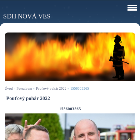
SDH NOVÁ VES
Úvod
»
Fotoalbum
»
Pouťový pohár 2022
»
1556003565
Pouťový pohár 2022
1556003565