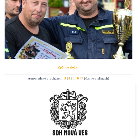
Zpět do složky
Automatické procházení:
3
|
4
|
5
|
6
|
7
(čas ve vteřinách)