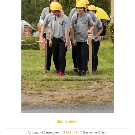
Zpět do složky
Automatické procházení:
3
|
4
|
5
|
6
|
7
(čas ve vteřinách)