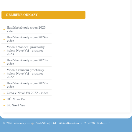
OBLÍBENÉ ODKAZY
Hasičské závody srpen 2025 -
video
Hasičské závody srpen 2024 -
video
Video z Vánoční procházky
kolem Nové Vsi - prosinec
2023
Hasičské závody srpen 2023 -
video
Video z vánoční procházky
kolem Nové Vsi - prosinec
2022
Hasičské závody srpen 2022 -
video
Zima v Nové Vsi 2022 - video
OÚ Nová Ves
SK Nová Ves
© 2026 eStránky.cz
|
WebSlice
|
Tisk
|
Aktualizováno: 9. 2. 2026
|
Nahoru ↑