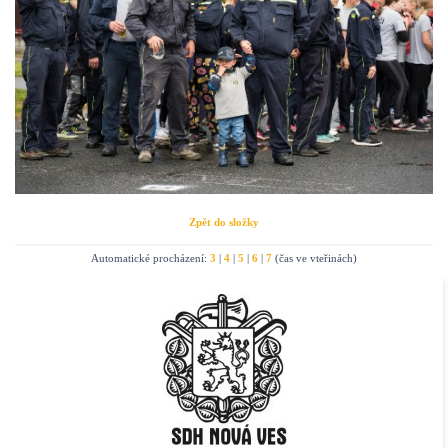
Zpět do složky
Automatické procházení:
3
|
4
|
5
|
6
|
7
(čas ve vteřinách)