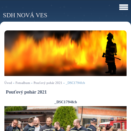
SDH NOVÁ VES
Úvod
»
Fotoalbum
»
Pouťový pohár 2021
»
_DSC1794fcb
Pouťový pohár 2021
_DSC1794fcb