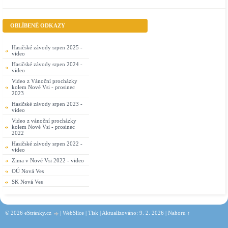
OBLÍBENÉ ODKAZY
Hasičské závody srpen 2025 -
video
Hasičské závody srpen 2024 -
video
Video z Vánoční procházky
kolem Nové Vsi - prosinec
2023
Hasičské závody srpen 2023 -
video
Video z vánoční procházky
kolem Nové Vsi - prosinec
2022
Hasičské závody srpen 2022 -
video
Zima v Nové Vsi 2022 - video
OÚ Nová Ves
SK Nová Ves
© 2026 eStránky.cz
|
WebSlice
|
Tisk
|
Aktualizováno: 9. 2. 2026
|
Nahoru ↑