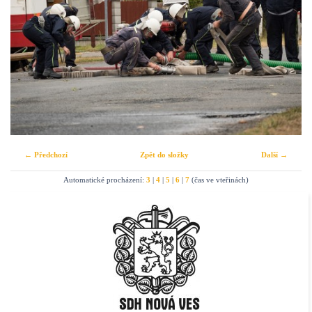
← Předchozí
Zpět do složky
Další →
Automatické procházení:
3
|
4
|
5
|
6
|
7
(čas ve vteřinách)