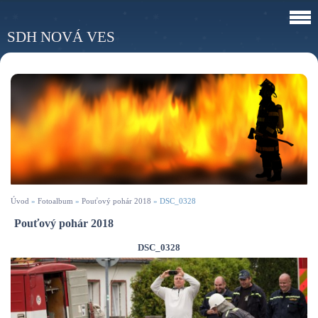
SDH NOVÁ VES
Úvod
»
Fotoalbum
»
Pouťový pohár 2018
»
DSC_0328
Pouťový pohár 2018
DSC_0328