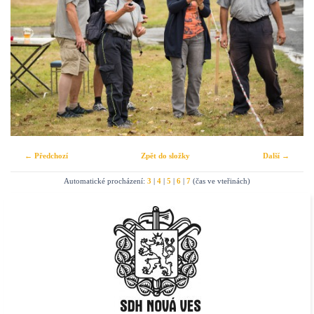
← Předchozí
Zpět do složky
Další →
Automatické procházení:
3
|
4
|
5
|
6
|
7
(čas ve vteřinách)