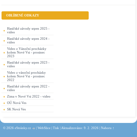
OBLÍBENÉ ODKAZY
Hasičské závody srpen 2025 -
video
Hasičské závody srpen 2024 -
video
Video z Vánoční procházky
kolem Nové Vsi - prosinec
2023
Hasičské závody srpen 2023 -
video
Video z vánoční procházky
kolem Nové Vsi - prosinec
2022
Hasičské závody srpen 2022 -
video
Zima v Nové Vsi 2022 - video
OÚ Nová Ves
SK Nová Ves
© 2026 eStránky.cz
|
WebSlice
|
Tisk
|
Aktualizováno: 9. 2. 2026
|
Nahoru ↑