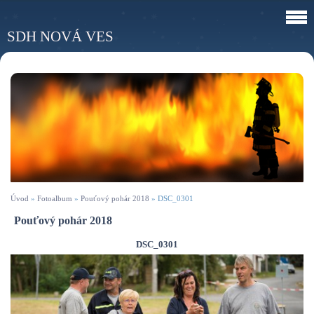
SDH NOVÁ VES
Úvod
»
Fotoalbum
»
Pouťový pohár 2018
»
DSC_0301
Pouťový pohár 2018
DSC_0301