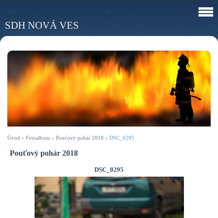
SDH NOVÁ VES
Úvod
»
Fotoalbum
»
Pouťový pohár 2018
»
DSC_0295
Pouťový pohár 2018
DSC_0295