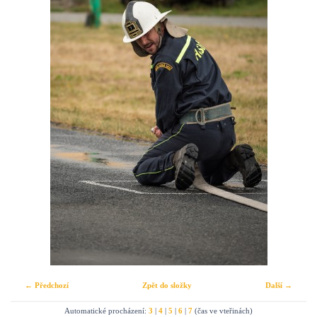
← Předchozí
Zpět do složky
Další →
Automatické procházení:
3
|
4
|
5
|
6
|
7
(čas ve vteřinách)