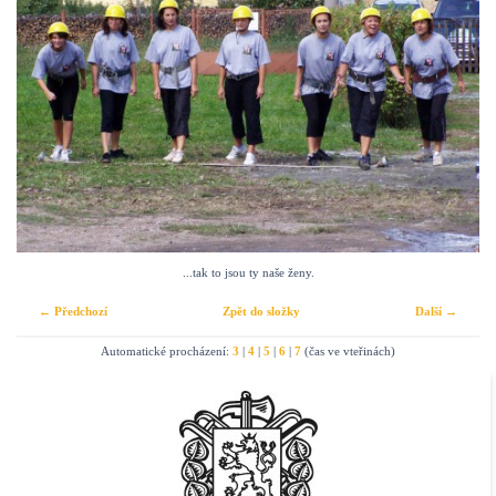
...tak to jsou ty naše ženy.
← Předchozí
Zpět do složky
Další →
Automatické procházení:
3
|
4
|
5
|
6
|
7
(čas ve vteřinách)