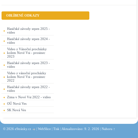
OBLÍBENÉ ODKAZY
Hasičské závody srpen 2025 -
video
Hasičské závody srpen 2024 -
video
Video z Vánoční procházky
kolem Nové Vsi - prosinec
2023
Hasičské závody srpen 2023 -
video
Video z vánoční procházky
kolem Nové Vsi - prosinec
2022
Hasičské závody srpen 2022 -
video
Zima v Nové Vsi 2022 - video
OÚ Nová Ves
SK Nová Ves
© 2026 eStránky.cz
|
WebSlice
|
Tisk
|
Aktualizováno: 9. 2. 2026
|
Nahoru ↑