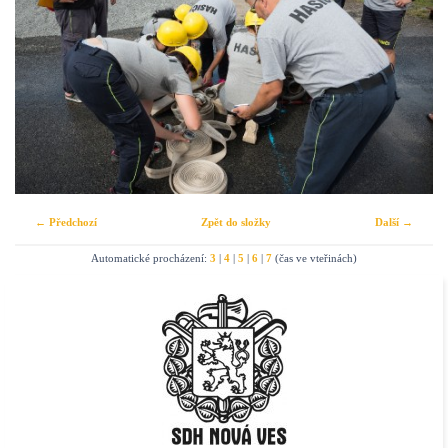
← Předchozí
Zpět do složky
Další →
Automatické procházení:
3
|
4
|
5
|
6
|
7
(čas ve vteřinách)