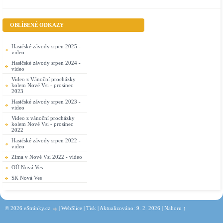
OBLÍBENÉ ODKAZY
Hasičské závody srpen 2025 -
video
Hasičské závody srpen 2024 -
video
Video z Vánoční procházky
kolem Nové Vsi - prosinec
2023
Hasičské závody srpen 2023 -
video
Video z vánoční procházky
kolem Nové Vsi - prosinec
2022
Hasičské závody srpen 2022 -
video
Zima v Nové Vsi 2022 - video
OÚ Nová Ves
SK Nová Ves
© 2026 eStránky.cz
|
WebSlice
|
Tisk
|
Aktualizováno: 9. 2. 2026
|
Nahoru ↑