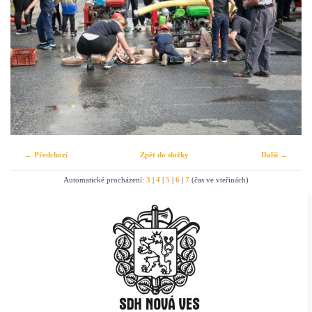
← Předchozí
Zpět do složky
Další →
Automatické procházení:
3
|
4
|
5
|
6
|
7
(čas ve vteřinách)