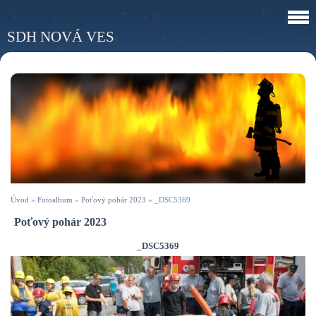
SDH NOVÁ VES
Úvod
»
Fotoalbum
»
Poťový pohár 2023
»
_DSC5369
Poťový pohár 2023
_DSC5369