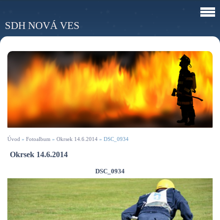
SDH NOVÁ VES
Úvod
»
Fotoalbum
»
Okrsek 14.6.2014
»
DSC_0934
Okrsek 14.6.2014
DSC_0934