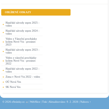
OBLÍBENÉ ODKAZY
Hasičské závody srpen 2025 -
video
Hasičské závody srpen 2024 -
video
Video z Vánoční procházky
kolem Nové Vsi - prosinec
2023
Hasičské závody srpen 2023 -
video
Video z vánoční procházky
kolem Nové Vsi - prosinec
2022
Hasičské závody srpen 2022 -
video
Zima v Nové Vsi 2022 - video
OÚ Nová Ves
SK Nová Ves
© 2026 eStránky.cz
|
WebSlice
|
Tisk
|
Aktualizováno: 9. 2. 2026
|
Nahoru ↑