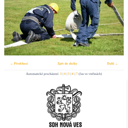
← Předchozí
Zpět do složky
Další →
Automatické procházení:
3
|
4
|
5
|
6
|
7
(čas ve vteřinách)