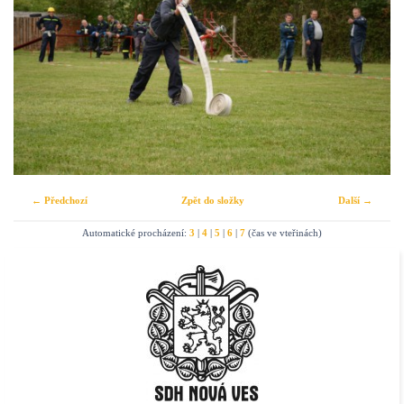
← Předchozí
Zpět do složky
Další →
Automatické procházení:
3
|
4
|
5
|
6
|
7
(čas ve vteřinách)