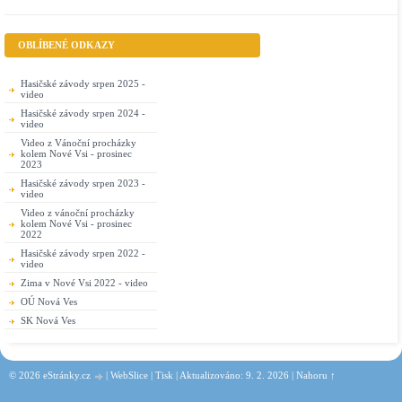
OBLÍBENÉ ODKAZY
Hasičské závody srpen 2025 -
video
Hasičské závody srpen 2024 -
video
Video z Vánoční procházky
kolem Nové Vsi - prosinec
2023
Hasičské závody srpen 2023 -
video
Video z vánoční procházky
kolem Nové Vsi - prosinec
2022
Hasičské závody srpen 2022 -
video
Zima v Nové Vsi 2022 - video
OÚ Nová Ves
SK Nová Ves
© 2026 eStránky.cz
|
WebSlice
|
Tisk
|
Aktualizováno: 9. 2. 2026
|
Nahoru ↑