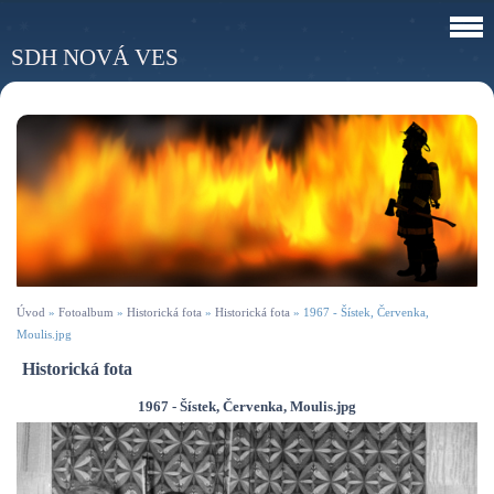
SDH NOVÁ VES
Úvod
»
Fotoalbum
»
Historická fota
»
Historická fota
»
1967 - Šístek, Červenka,
Moulis.jpg
Historická fota
1967 - Šístek, Červenka, Moulis.jpg