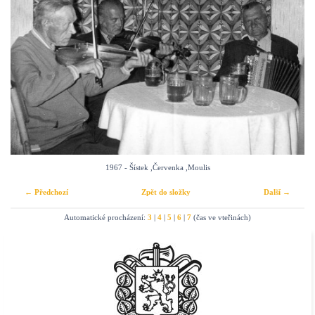
1967 - Šístek ,Červenka ,Moulis
← Předchozí
Zpět do složky
Další →
Automatické procházení:
3
|
4
|
5
|
6
|
7
(čas ve vteřinách)