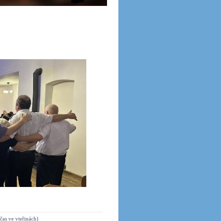
čas ve vteřinách)