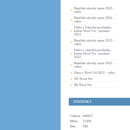
Hasičské závody srpen 2025 -
video
Hasičské závody srpen 2024 -
video
Video z Vánoční procházky
kolem Nové Vsi - prosinec
2023
Hasičské závody srpen 2023 -
video
Video z vánoční procházky
kolem Nové Vsi - prosinec
2022
Hasičské závody srpen 2022 -
video
Zima v Nové Vsi 2022 - video
OÚ Nová Ves
SK Nová Ves
STATISTIKY
Celkem:
446657
Měsíc:
21494
Den:
596