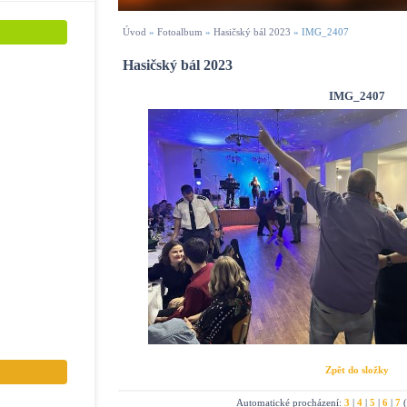
Úvod
»
Fotoalbum
»
Hasičský bál 2023
»
IMG_2407
Hasičský bál 2023
IMG_2407
Zpět do složky
Automatické procházení:
3
|
4
|
5
|
6
|
7
(